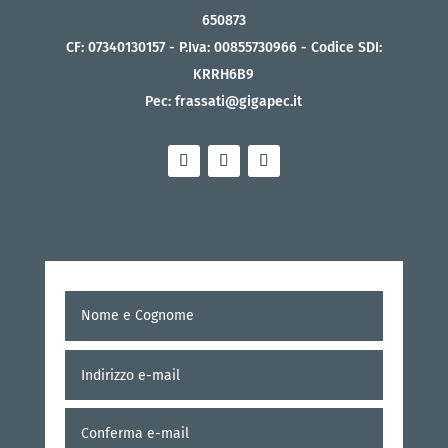
650873
CF: 07340130157 - P.Iva: 00855730966 - Codice SDI:
KRRH6B9
Pec: frassati@gigapec.it
Nome
Nome
e
Cognome
*
Indirizzo
Inserisci
e-
e-
mail
*
mail
Conferm
e-