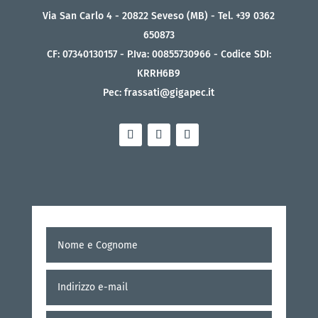
Via San Carlo 4 - 20822 Seveso (MB) - Tel. +39 0362
650873
CF: 07340130157 - P.Iva: 00855730966 - Codice SDI:
KRRH6B9
Pec: frassati@gigapec.it
Nome
Nome
e
Cognome
*
Indirizzo
Inserisci
e-
e-
mail
*
mail