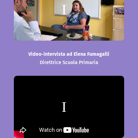
Video-intervista ad Elena Fumagalli
Direttrice Scuola Primaria