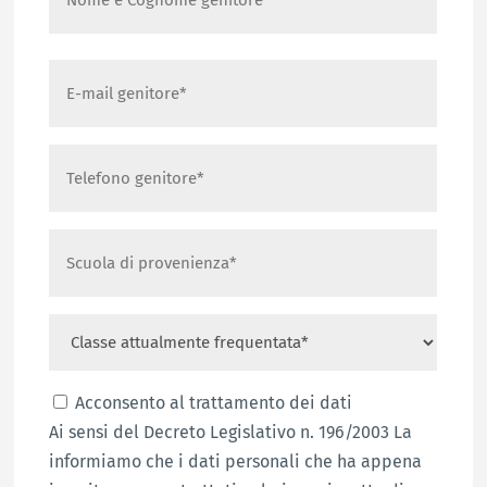
*
e
Cognome
Nome
genitore
E-
*
mail
genitore
Telefono
*
genitore
*
Scuola
di
provenienza
Classe
*
attualmente
frequentata
Consenso
Acconsento al trattamento dei dati
*
Ai sensi del Decreto Legislativo n. 196/2003 La
*
informiamo che i dati personali che ha appena