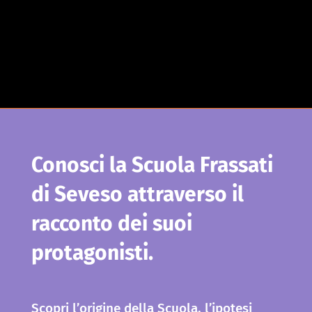
Conosci la Scuola Frassati
di Seveso attraverso il
racconto dei suoi
protagonisti.
Scopri l’origine della Scuola, l’ipotesi